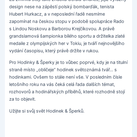
design nese na zápěstí polský bombarďák, tenista
Hubert Hurkacz, a v neposlední řadě nesmíme
zapomínat na českou stopu v podobě spolupráce Rado
s Lindou Noskovu a Barborou Krejčíkovou. A právě
grandslamová šampionka bílého sportu a držitelka zlaté
medaile z olympijských her v Tokiu, je tváří nejnovějšího
vydání časopisu, který právě držíte v rukou.
Pro Hodinky & Šperky je to vůbec poprvé, kdy je na titulní
straně místo „obličeje“ hodinek světoznámá tvář… s
hodinkami. Ovšem to stále není vše. V posledním čísle
letošního roku na vás čeká celá řada dalších témat,
rozhovorů a hodinářských příběhů, které rozhodně stojí
za to objevit.
Užijte si svůj svět Hodinek & Šperků.