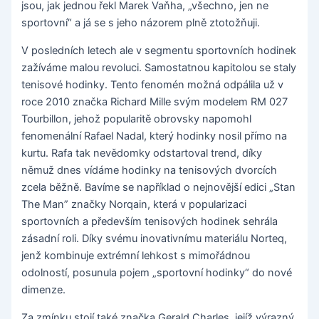
jsou, jak jednou řekl Marek Vaňha, „všechno, jen ne
sportovní“ a já se s jeho názorem plně ztotožňuji.
V posledních letech ale v segmentu sportovních hodinek
zažíváme malou revoluci. Samostatnou kapitolou se staly
tenisové hodinky. Tento fenomén možná odpálila už v
roce 2010 značka Richard Mille svým modelem RM 027
Tourbillon, jehož popularitě obrovsky napomohl
fenomenální Rafael Nadal, který hodinky nosil přímo na
kurtu. Rafa tak nevědomky odstartoval trend, díky
němuž dnes vídáme hodinky na tenisových dvorcích
zcela běžně. Bavíme se například o nejnovější edici „Stan
The Man” značky Norqain, která v popularizaci
sportovních a především tenisových hodinek sehrála
zásadní roli. Díky svému inovativnímu materiálu Norteq,
jenž kombinuje extrémní lehkost s mimořádnou
odolností, posunula pojem „sportovní hodinky“ do nové
dimenze.
Za zmínku stojí také značka Gerald Charles, jejíž výrazný