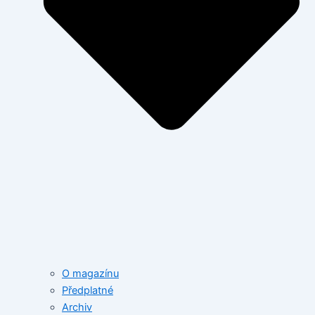
O magazínu
Předplatné
Archiv