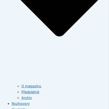
O magazínu
Předplatné
Archiv
Rozhovory