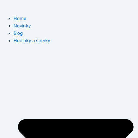
Přeskočit
Post
na
navigation
obsah
Home
Novinky
Blog
Hodinky a šperky