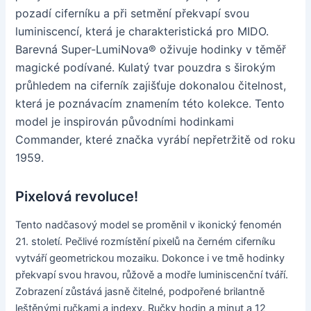
pozadí ciferníku a při setmění překvapí svou
luminiscencí, která je charakteristická pro MIDO.
Barevná Super-LumiNova® oživuje hodinky v těměř
magické podívané. Kulatý tvar pouzdra s širokým
průhledem na ciferník zajišťuje dokonalou čitelnost,
která je poznávacím znamením této kolekce. Tento
model je inspirován původními hodinkami
Commander, které značka vyrábí nepřetržitě od roku
1959.
Pixelová revoluce!
Tento nadčasový model se proměnil v ikonický fenomén
21. století. Pečlivé rozmístění pixelů na černém ciferníku
vytváří geometrickou mozaiku. Dokonce i ve tmě hodinky
překvapí svou hravou, růžově a modře luminiscenční tváří.
Zobrazení zůstává jasně čitelné, podpořené brilantně
leštěnými ručkami a indexy. Ručky hodin a minut a 12