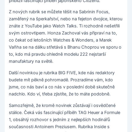
přiblížil fascinující příběh japonského Citizenu.
Z nových rubrik se můžete těšit na Sabrinin Focus,
zaměřený na šperkařství, nebo na fejeton dvojice, kterou
znáte z YouTube jako Watch Talks. Ti rozhodně nešetřili
svým ostrovtipem. Honza Zachoval vás připraví na to,
co čekat od letošních Watches & Wonders, a Marek
Vaňha se na dálku střetává s Bhanu Choprou ve sporu o
to, kdo má pravdu ohledně modelu 222 nejstarší
manufaktury na světě.
Další novinkou je rubrika BIG FIVE, kde nás redaktory
budete mít pěkně pohromadě. Prozradíme vám, kdo
jsme, co nás baví a co nás v poslední době skutečně
nadchlo. Kdo ví, třeba zjistíte, že to máte podobně.
Samozřejmě, že kromě novinek zůstávají i osvědčené
stálice. Čeká vás fascinující příběh TAG Heuer a Formule
1, obsáhlý rozhovor s jedním z nejlepších hodinářů
současnosti Antoinem Preziusem. Rubrika Inside s