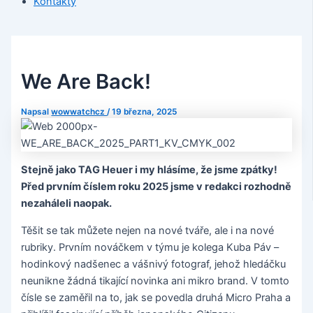
Kontakty
We Are Back!
Napsal
wowwatchcz
/
19 března, 2025
Stejně jako TAG Heuer i my hlásíme, že jsme zpátky!
Před prvním číslem roku 2025 jsme v redakci rozhodně
nezaháleli naopak.
Těšit se tak můžete nejen na nové tváře, ale i na nové
rubriky. Prvním nováčkem v týmu je kolega Kuba Páv –
hodinkový nadšenec a vášnivý fotograf, jehož hledáčku
neunikne žádná tikající novinka ani mikro brand. V tomto
čísle se zaměřil na to, jak se povedla druhá Micro Praha a