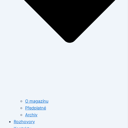
O magazínu
Předplatné
Archiv
Rozhovory