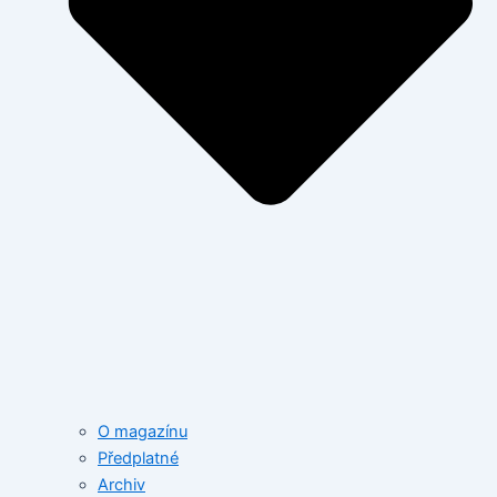
O magazínu
Předplatné
Archiv