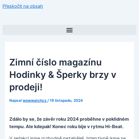
Přeskočit na obsah
Zimní číslo magazínu
Hodinky & Šperky brzy v
prodeji!
Napsal
wowwatchcz
/
19 listopadu, 2024
Zdálo by se, že závěr roku 2024 proběhne v poklidném
tempu. Ale kdepak! Konec roku bije v rytmu Hi-Beat.
V redakci jsme rozhodně nezaháleli. Intenzivně jsme se