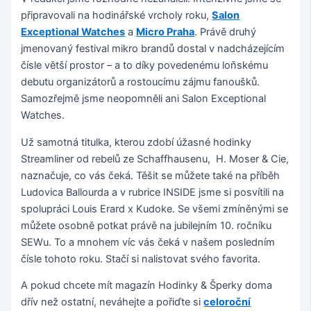
připravovali na hodinářské vrcholy roku,
Salon
Exceptional Watches
a
Micro Praha
. Právě druhý
jmenovaný festival mikro brandů dostal v nadcházejícím
čísle větší prostor – a to díky povedenému loňskému
debutu organizátorů a rostoucímu zájmu fanoušků.
Samozřejmě jsme neopomněli ani Salon Exceptional
Watches.
Už samotná titulka, kterou zdobí úžasné hodinky
Streamliner od rebelů ze Schaffhausenu,
H. Moser & Cie,
naznačuje, co vás čeká.
Těšit se můžete také na příběh
Ludovica Ballourda a v rubrice INSIDE jsme si posvítili na
spolupráci Louis Erard x Kudoke. Se všemi zmíněnými se
můžete osobně potkat právě na jubilejním 10. ročníku
SEWu. To a mnohem víc vás čeká v našem posledním
čísle tohoto roku. Stačí si nalistovat svého favorita.
A pokud chcete mít magazín Hodinky & Šperky doma
dřív než ostatní, neváhejte a pořiďte si
celoroční