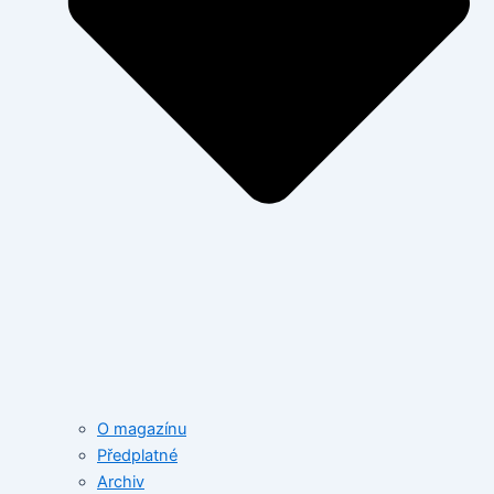
O magazínu
Předplatné
Archiv