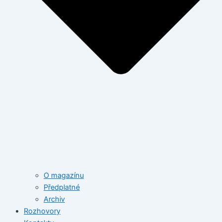
O magazínu
Předplatné
Archiv
Rozhovory